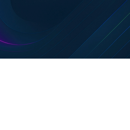
Concevoir pour avoir de l’impact
Nous accompagnons les projets à chaque étape, de la phase de
faisabilité initiale jusqu’à l’ingénierie détaillée (en collaboration
avec des partenaires de confiance). Nous concevons et
modélisons des systèmes énergétiques pour maximiser
l’efficacité et la durabilité. Qu’il s’agisse de développer la
conception des procédés, d’assurer la sécurité des processus